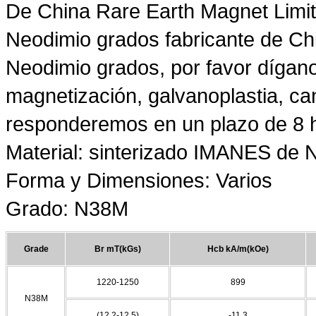
De China Rare Earth Magnet Limi
Neodimio grados fabricante de C
Neodimio grados, por favor díganos
magnetización, galvanoplastia, can
responderemos en un plazo de 8 h
Material: sinterizado IMANES de
Forma y Dimensiones: Varios
Grado: N38M
Grade
Br mT(kGs)
Hcb kA/m(kOe)
1220-1250
899
N38M
(12.2-12.5)
-11.3