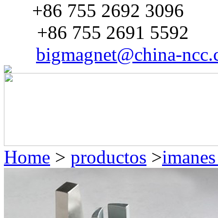
+86 755 2692 3096
Tel:
+86 755 2691 5592
Fax:
bigmagnet@china-ncc
Mail:
Home
>
productos
>
imanes