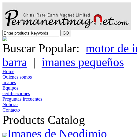
Buscar Popular:
motor de 
barra
|
imanes pequeños
Home
Quienes somos
imanes
Equipos
certificaciones
Preguntas frecuentes
Noticias
Contacto
Products Catalog
Imanes de Neodimio